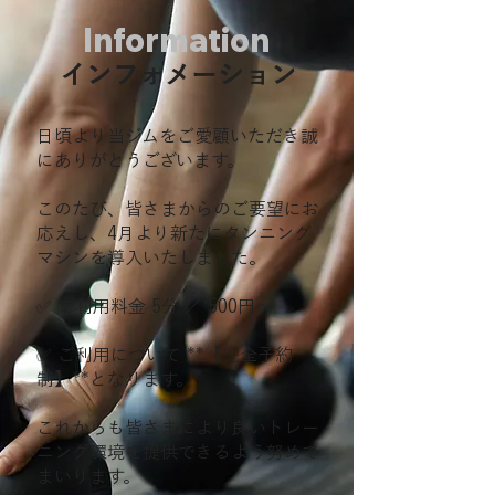
Information
インフォメーション
日頃より当ジムをご愛顧いただき誠
にありがとうございます。
このたび、皆さまからのご要望にお
応えし、4月より新たにタンニング
マシンを導入いたしました。
✅ ご利用料金 5分 ／ 500円～
✅ ご利用について **【完全予約
制】**となります。
これからも皆さまにより良いトレー
ニング環境を提供できるよう努めて
まいります。