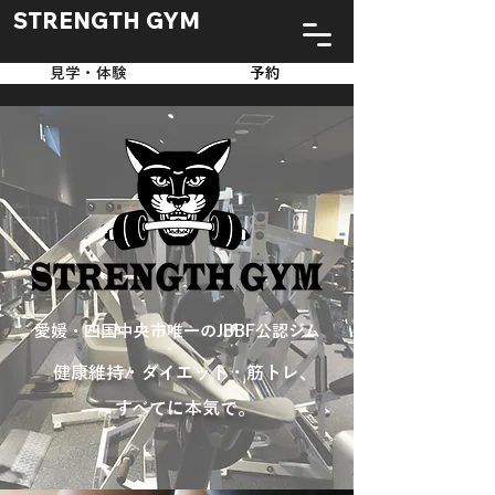
STRENGTH GYM
見学・体験
予約
愛媛・四国中央市唯一のJBBF公認ジム
健康維持・ダイエット・筋トレ、
すべてに本気で。